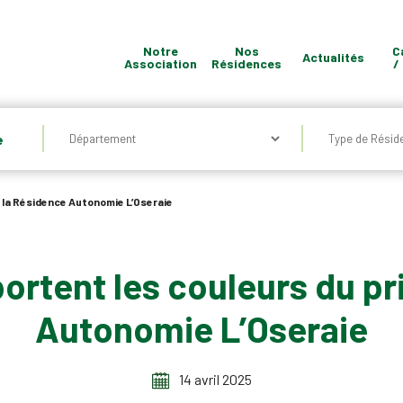
Notre
Nos
C
Actualités
Association
Résidences
/
Quel
e
type
de
Résidence
 la Résidence Autonomie L’Oseraie
?
ortent les couleurs du pr
Autonomie L’Oseraie
14 avril 2025