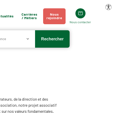
Pa
Carrières
Nous
tualités
/ Métiers
rejoindre
Nous contacter
ateurs, de la direction et des
sociation, notre projet associatif
t sur nos valeurs fondamentales,