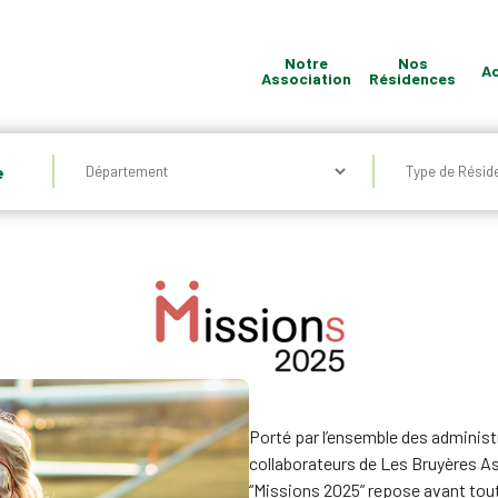
Notre
Nos
Ac
Association
Résidences
Quel
e
type
de
Résidence
?
Porté par l’ensemble des administr
collaborateurs de Les Bruyères As
“Missions 2025” repose avant tou