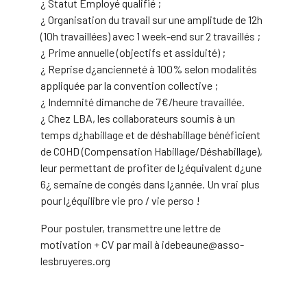
¿ Statut Employé qualifié ;
¿ Organisation du travail sur une amplitude de 12h
(10h travaillées) avec 1 week-end sur 2 travaillés ;
¿ Prime annuelle (objectifs et assiduité) ;
¿ Reprise d¿ancienneté à 100% selon modalités
appliquée par la convention collective ;
¿ Indemnité dimanche de 7€/heure travaillée.
¿ Chez LBA, les collaborateurs soumis à un
temps d¿habillage et de déshabillage bénéficient
de COHD (Compensation Habillage/Déshabillage),
leur permettant de profiter de l¿équivalent d¿une
6¿ semaine de congés dans l¿année. Un vrai plus
pour l¿équilibre vie pro / vie perso !
Pour postuler, transmettre une lettre de
motivation + CV par mail à idebeaune@asso-
lesbruyeres.org