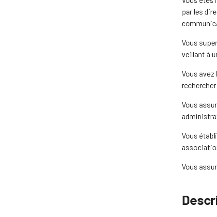
par les dir
communicat
Vous super
veillant à 
Vous avez l
rechercher
Vous assur
administrat
Vous établi
associatio
Vous assure
Descri