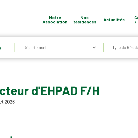
Notre
Nos
C
Actualités
Association
Résidences
/
Quel
e
type
de
Résidence
?
ecteur d'EHPAD F/H
let 2026