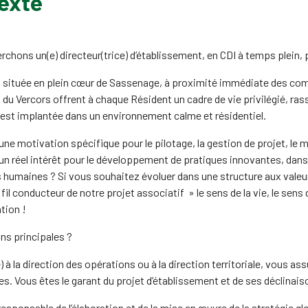
exte
rchons un(e) directeur(trice) d’établissement, en CDI à temps plein
 située en plein cœur de Sassenage, à proximité immédiate des com
du Vercors offrent à chaque Résident un cadre de vie privilégié, ras
est implantée dans un environnement calme et résidentiel.
ne motivation spécifique pour le pilotage, la gestion de projet, le 
n réel intérêt pour le développement de pratiques innovantes, dans 
 humaines ? Si vous souhaitez évoluer dans une structure aux valeu
fil conducteur de notre projet associatif » le sens de la vie, le sens d
tion !
ns principales ?
 à la direction des opérations ou à la direction territoriale, vous a
s. Vous êtes le garant du projet d’établissement et de ses déclinais
esponsable de l’élaboration et de la mise en œuvre de la stratégie gl