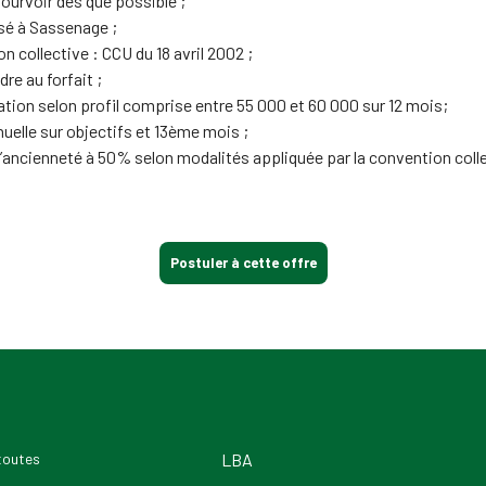
ourvoir dès que possible ;
sé à Sassenage ;
n collective : CCU du 18 avril 2002 ;
dre au forfait ;
tion selon profil comprise entre 55 000 et 60 000 sur 12 mois;
uelle sur objectifs et 13ème mois ;
’ancienneté à 50% selon modalités appliquée par la convention colle
Postuler à cette offre
 toutes
LBA