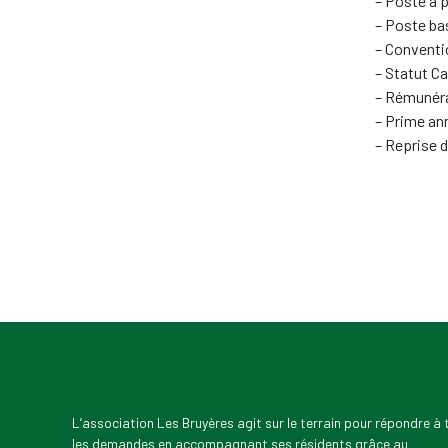
– Poste à p
– Poste ba
– Conventio
– Statut Ca
– Rémunéra
– Prime ann
– Reprise d
L’association Les Bruyères agit sur le terrain pour répondre à
les demandes en accompagnant ses résidents grâce au