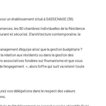
, pour un établissement situé à SASSENAGE (38).
merces, les 80 chambres individuelles de la Résidence
surant et sécurisé. D’architecture contemporaine, la
management d’équipe ainsi que la gestion budgétaire ?
la relation aux résidents ou dans la gestion des
rs associatives fondées sur l’humanisme et que vous
e l’engagement », alors l’offre qui suit va retenir toute
ssurez vos délégations dans le respect des valeurs
ons.
obale de l’établissement en accord avec les objectifs fixés