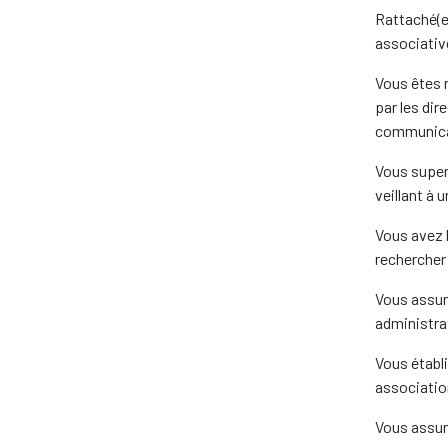
Rattaché(e)
associative
Vous êtes r
par les dir
communicat
Vous super
veillant à 
Vous avez l
rechercher
Vous assur
administrat
Vous établi
associatio
Vous assure