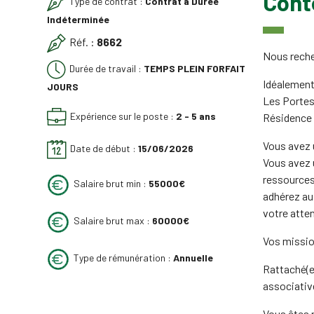
Cont
Type de contrat :
Contrat à Durée
Indéterminée
Réf. :
8662
Nous reche
Durée de travail :
TEMPS PLEIN FORFAIT
Idéalement
JOURS
Les Portes 
Expérience sur le poste :
2 - 5 ans
Résidence 
Vous avez u
Date de début :
15/06/2026
Vous avez u
ressources
Salaire brut min :
55000€
adhérez au 
votre atten
Salaire brut max :
60000€
Vos missio
Type de rémunération :
Annuelle
Rattaché(e)
associative
Vous êtes r