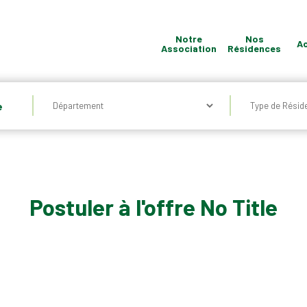
Notre
Nos
Ac
Association
Résidences
Quel
e
type
de
Résidence
?
Postuler à l'offre No Title