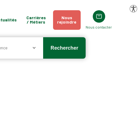
Pa
Carrières
Nous
tualités
/ Métiers
rejoindre
Nous contacter