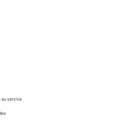
s au service
 des