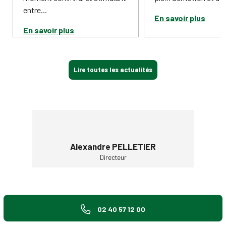
entre...
En savoir plus
En savoir plus
Lire toutes les actualités
LETIER
Alexandre PELLETIER
Alexa
Directeur
02 40 57 12 00