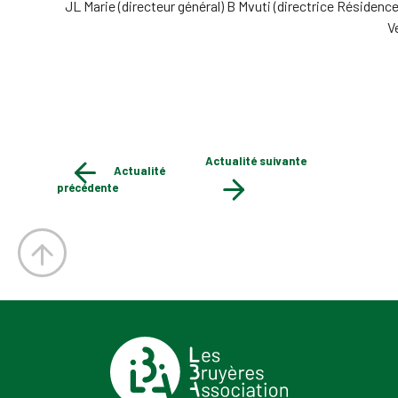
JL Marie (directeur général) B Mvuti (directrice Résidenc
V
Actualité suivante
Actualité
précédente