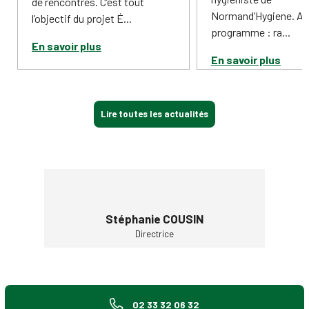
de rencontres. C’est tout
Normand’Hygiene. Au
l’objectif du projet É...
programme : ra...
En savoir plus
En savoir plus
Lire toutes les actualités
OUSIN
Stéphanie COUSIN
Stép
Directrice
02 33 32 06 32