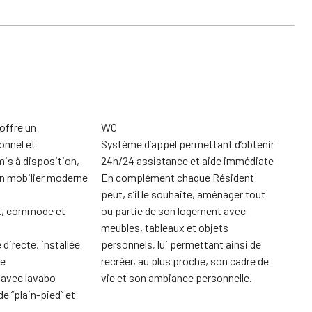
offre un
WC
onnel et
Système d’appel permettant d’obtenir
24h/24 assistance et aide immédiate
un mobilier moderne
En complément chaque Résident
peut, s’il le souhaite, aménager tout
et, commode et
ou partie de son logement avec
meubles, tableaux et objets
directe, installée
personnels, lui permettant ainsi de
de
recréer, au plus proche, son cadre de
e avec lavabo
vie et son ambiance personnelle.
de “plain-pied” et