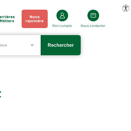
Pa
arrières
Nous
 Métiers
rejoindre
Mon compte
Nous contacter
t