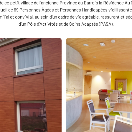
e ce petit village de l’ancienne Province du Barrois la Résidence Au 
ueil de 69 Personnes Âgées et Personnes Handicapées vieillissantes
ial et convivial, au sein d’un cadre de vie agréable, rassurant et sé
d’un Pôle d’Activités et de Soins Adaptés (PASA).