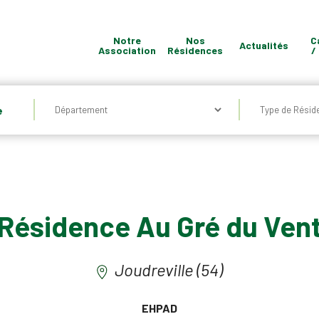
Notre
Nos
C
Actualités
Association
Résidences
/
Quel
e
type
de
Résidence
?
Résidence Au Gré du Ven
Joudreville (54)
EHPAD