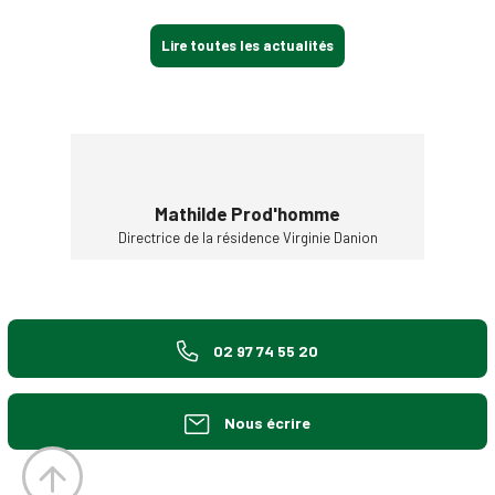
Lire toutes les actualités
'homme
Mathilde Prod'homme
Mathi
 Virginie Danion
Directrice de la résidence Virginie Danion
Directrice de l
02 97 74 55 20
Nous écrire